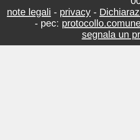
0
note legali
-
privacy
-
Dichiaraz
- pec:
protocollo.comun
segnala un pr