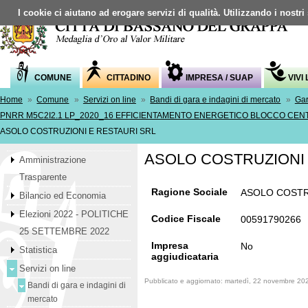
I cookie ci aiutano ad erogare servizi di qualità. Utilizzando i nostri
COMUNE
CITTADINO
IMPRESA / SUAP
VIVI
Home
»
Comune
»
Servizi on line
»
Bandi di gara e indagini di mercato
»
Gar
PNRR M5C2I2.1 LP_2020_16 EFFICIENTAMENTO ENERGETICO BLOCCO CENTR
ASOLO COSTRUZIONI E RESTAURI SRL
ASOLO COSTRUZIONI 
Amministrazione
Trasparente
Ragione Sociale
ASOLO COSTR
Bilancio ed Economia
Elezioni 2022 - POLITICHE
Codice Fiscale
00591790266
25 SETTEMBRE 2022
Impresa
No
Statistica
aggiudicataria
Servizi on line
Pubblicato e aggiornato: martedì, 22 novembre 20
Bandi di gara e indagini di
mercato