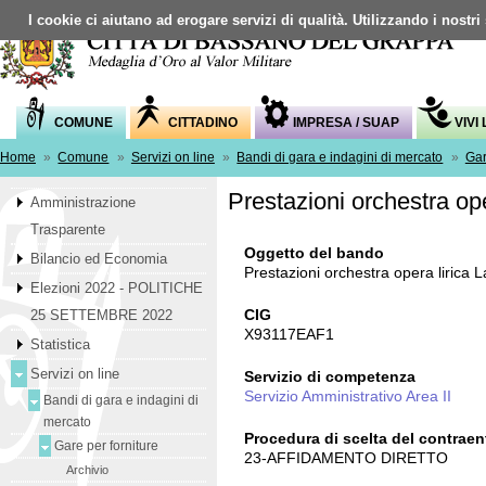
I cookie ci aiutano ad erogare servizi di qualità. Utilizzando i nostri
COMUNE
CITTADINO
IMPRESA / SUAP
VIVI
Home
»
Comune
»
Servizi on line
»
Bandi di gara e indagini di mercato
»
Gar
Prestazioni orchestra op
Amministrazione
Trasparente
Oggetto del bando
Bilancio ed Economia
Prestazioni orchestra opera lirica 
Elezioni 2022 - POLITICHE
CIG
25 SETTEMBRE 2022
X93117EAF1
Statistica
Servizi on line
Servizio di competenza
Servizio Amministrativo Area II
Bandi di gara e indagini di
mercato
Procedura di scelta del contraen
Gare per forniture
23-AFFIDAMENTO DIRETTO
Archivio