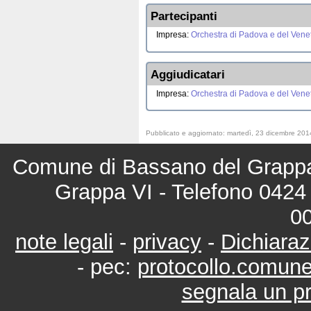
Partecipanti
Impresa:
Orchestra di Padova e del Vene
Aggiudicatari
Impresa:
Orchestra di Padova e del Vene
Pubblicato e aggiornato: martedì, 23 dicembre 201
Comune di Bassano del Grappa 
Grappa VI - Telefono 0424 
0
note legali
-
privacy
-
Dichiaraz
- pec:
protocollo.comun
segnala un pr