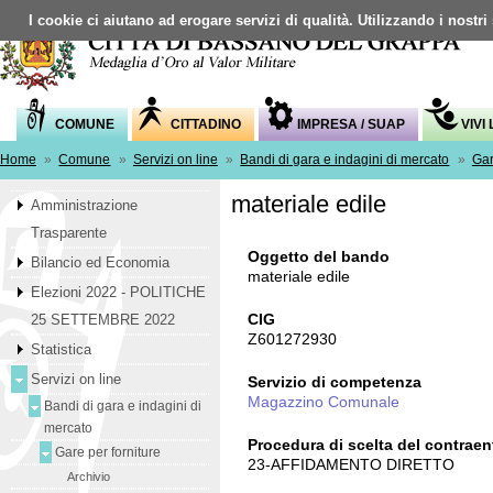
I cookie ci aiutano ad erogare servizi di qualità. Utilizzando i nostri
COMUNE
CITTADINO
IMPRESA / SUAP
VIVI
Home
»
Comune
»
Servizi on line
»
Bandi di gara e indagini di mercato
»
Gar
materiale edile
Amministrazione
Trasparente
Oggetto del bando
Bilancio ed Economia
materiale edile
Elezioni 2022 - POLITICHE
CIG
25 SETTEMBRE 2022
Z601272930
Statistica
Servizi on line
Servizio di competenza
Magazzino Comunale
Bandi di gara e indagini di
mercato
Procedura di scelta del contraen
Gare per forniture
23-AFFIDAMENTO DIRETTO
Archivio