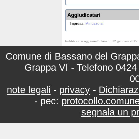
Aggiudicatari
Impresa:
Minuzzo srl
Pubblicato e aggiornato: lunedì, 12 gennaio 2015
Comune di Bassano del Grappa 
Grappa VI - Telefono 0424 
0
note legali
-
privacy
-
Dichiaraz
- pec:
protocollo.comun
segnala un pr