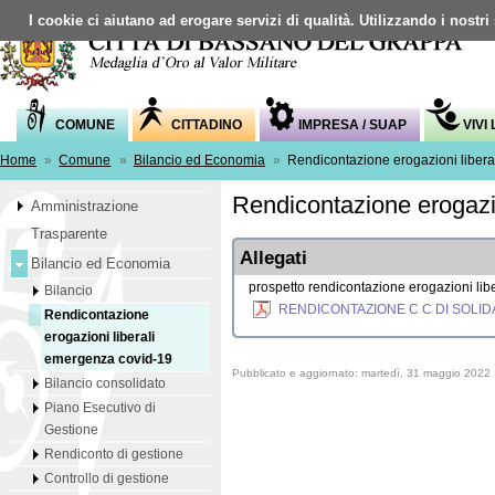
I cookie ci aiutano ad erogare servizi di qualità. Utilizzando i nostri
COMUNE
CITTADINO
IMPRESA / SUAP
VIVI
Home
»
Comune
»
Bilancio ed Economia
»
Rendicontazione erogazioni liber
Rendicontazione erogazi
Amministrazione
Trasparente
Allegati
Bilancio ed Economia
prospetto rendicontazione erogazioni lib
Bilancio
RENDICONTAZIONE C C DI SOLIDAR
Rendicontazione
erogazioni liberali
emergenza covid-19
Pubblicato e aggiornato: martedì, 31 maggio 2022
Bilancio consolidato
Piano Esecutivo di
Gestione
Rendiconto di gestione
Controllo di gestione