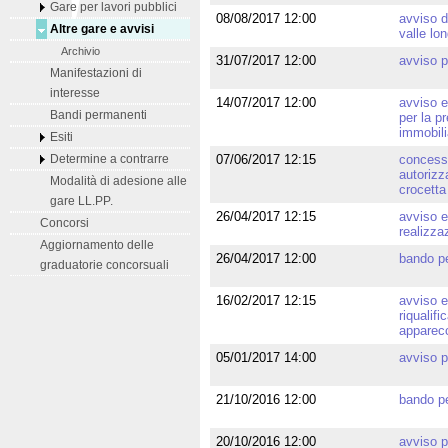
Gare per lavori pubblici
08/08/2017 12:00
avviso d
Altre gare e avvisi
valle lo
Archivio
31/07/2017 12:00
avviso p
Manifestazioni di
interesse
14/07/2017 12:00
avviso e
Bandi permanenti
per la p
immobili
Esiti
07/06/2017 12:15
concessi
Determine a contrarre
autorizz
Modalità di adesione alle
crocetta
gare LL.PP.
26/04/2017 12:15
avviso e
Concorsi
realizzaz
Aggiornamento delle
26/04/2017 12:00
bando pe
graduatorie concorsuali
16/02/2017 12:15
avviso e
riqualif
apparecc
05/01/2017 14:00
avviso p
21/10/2016 12:00
bando pe
20/10/2016 12:00
avviso p