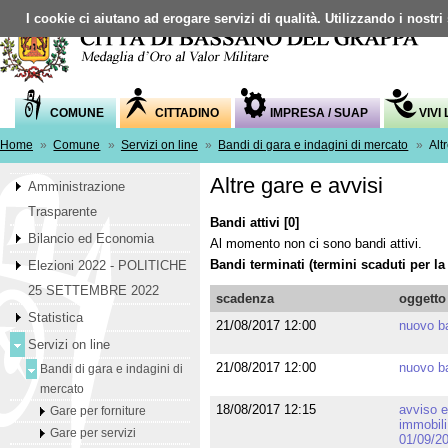
I cookie ci aiutano ad erogare servizi di qualità. Utilizzando i nostri
COMUNE
CITTADINO
IMPRESA / SUAP
VIVI
Home
»
Comune
»
Servizi on line
»
Bandi di gara e indagini di mercato
»
Alt
Altre gare e avvisi
Amministrazione
Trasparente
Bandi attivi [0]
Bilancio ed Economia
Al momento non ci sono bandi attivi.
Bandi terminati (termini scaduti per l
Elezioni 2022 - POLITICHE
25 SETTEMBRE 2022
scadenza
oggetto
Statistica
21/08/2017 12:00
nuovo ba
Servizi on line
21/08/2017 12:00
nuovo ba
Bandi di gara e indagini di
mercato
18/08/2017 12:15
avviso e
Gare per forniture
immobili
Gare per servizi
01/09/2