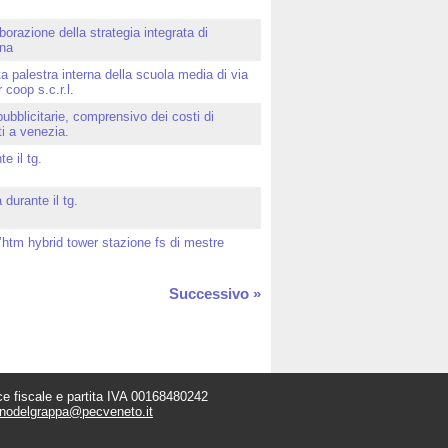
borazione della strategia integrata di
ana
 palestra interna della scuola media di via
 coop s.c.r.l.
pubblicitarie, comprensivo dei costi di
i a venezia.
e il tg.
 durante il tg.
 l’htm hybrid tower stazione fs di mestre
Successivo »
e fiscale e partita IVA 00168480242
anodelgrappa@pecveneto.it