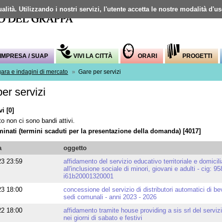
alità. Utilizzando i nostri servizi, l'utente accetta le nostre modalità d'u
Mappa del sito
IMPRESA / SUAP
VIVI LA CITTÀ
ORARI
PROGETTI
gara e indagini di mercato
»
Gare per servizi
er servizi
i [0]
 non ci sono bandi attivi.
minati (termini scaduti per la presentazione della domanda) [4017]
a
oggetto
23 23:59
affidamento del servizio educativo territoriale e domicili
all'inclusione sociale di minori, giovani e adulti - cig
i61b20001320001
23 18:00
concessione del servizio di distributori automatici di be
sedi comunali - anni 2023 - 2026
22 18:00
affidamento tramite house providing a sis srl del servizio
nei giorni di sabato e festivi