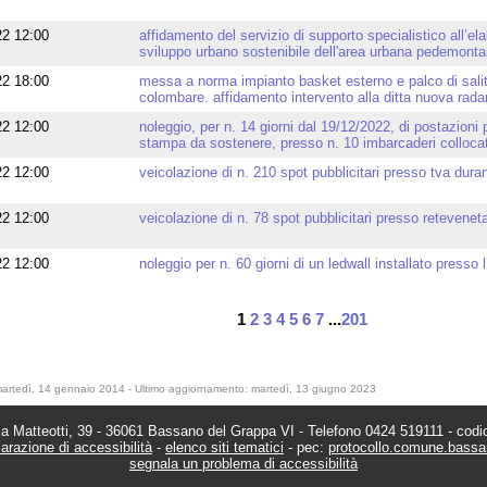
22 12:00
affidamento del servizio di supporto specialistico all’ela
sviluppo urbano sostenibile dell'area urbana pedemont
22 18:00
messa a norma impianto basket esterno e palco di salita
colombare. affidamento intervento alla ditta nuova radar
22 12:00
noleggio, per n. 14 giorni dal 19/12/2022, di postazioni 
stampa da sostenere, presso n. 10 imbarcaderi collocat
22 12:00
veicolazione di n. 210 spot pubblicitari presso tva durant
22 12:00
veicolazione di n. 78 spot pubblicitari presso reteveneta
22 12:00
noleggio per n. 60 giorni di un ledwall installato presso
1
2
3
4
5
6
7
...
201
 Matteotti, 39 - 36061 Bassano del Grappa VI - Telefono 0424 519111 - codic
arazione di accessibilità
-
elenco siti tematici
- pec:
protocollo.comune.bass
segnala un problema di accessibilità