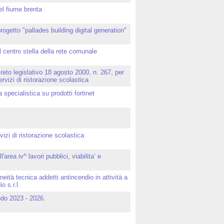
el fiume brenta
rogetto "pallades building digital generation"
 centro stella della rete comunale
creto legislativo 18 agosto 2000, n. 267, per
ervizi di ristorazione scolastica
specialistica su prodotti fortinet
vizi di ristorazione scolastica
area iv^ lavori pubblici, viabilita’ e
eità tecnica addetti antincendio in attività a
o s.r.l.
iodo 2023 - 2026.