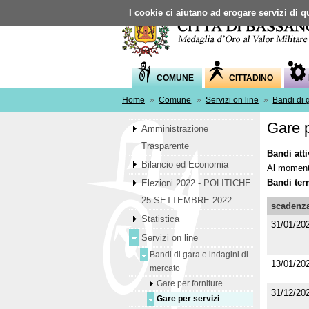
I cookie ci aiutano ad erogare servizi di qu
COMUNE
CITTADINO
Home
»
Comune
»
Servizi on line
»
Bandi di 
Gare p
Amministrazione
Trasparente
Bandi attiv
Bilancio ed Economia
Al momento
Bandi ter
Elezioni 2022 - POLITICHE
25 SETTEMBRE 2022
scadenz
Statistica
31/01/20
Servizi on line
Bandi di gara e indagini di
13/01/20
mercato
Gare per forniture
31/12/20
Gare per servizi