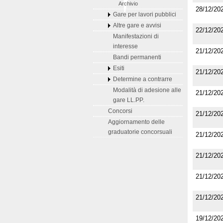
Archivio
28/12/20
Gare per lavori pubblici
Altre gare e avvisi
22/12/20
Manifestazioni di
interesse
21/12/20
Bandi permanenti
Esiti
21/12/20
Determine a contrarre
Modalità di adesione alle
21/12/20
gare LL.PP.
Concorsi
21/12/20
Aggiornamento delle
graduatorie concorsuali
21/12/20
21/12/20
21/12/20
21/12/20
19/12/20