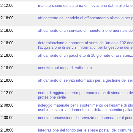
22 12:00
manutenzione del sistema di rilevazione dati e allerta d
22 18:00
affidamento del servizio di affiancamento all'avvio per p
22 18:00
affidamento di un servizio di manutenzione triennale del
22 18:00
determinazione a contrarre ai sensi dell'articolo 192 de
l'acquisizione di servizi informatici per la gestione dei s
22 18:00
affidamento di un pacchetto di 10 giornate di assistenza 
22 18:00
acquisto sul mepa di cuffie usb
22 18:00
affidamento di servizi informatici per la gestione dei ser
22 12:00
corso di aggiornamento per coordinatori di sicurezza dell'
protezione civile
22 08:00
noleggio materiale per il sostenimento dell’esame di idon
rischio elevato. affidamento alla ditta antincendio palladi
22 00:00
rinnovo concessione del servizio di tesoreria per il per
22 18:00
integrazione del fondo per le spese postali del comune