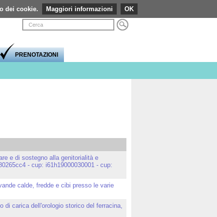
so dei cookie.
Maggiori informazioni
Visualizza caratteri normali
Visualizza caratteri grandi
Visualizzazione ad alto contrasto
Comprimi pagina a dimensione fissa
Espandi pagina alla dimensione della finestr
OK
Login
Stampa
PRENOTAZIONI
are e di sostegno alla genitorialità e
: 9580265cc4 - cup: i61h19000030001 - cup:
vande calde, fredde e cibi presso le varie
 di carica dell'orologio storico del ferracina,