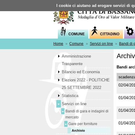
I cookie ci aiutano ad erogare servizi di qu
COMUNE
CITTADINO
Home
»
Comune
»
Servizi on line
»
Bandi di 
Archiv
Amministrazione
Trasparente
Bandi arch
Bilancio ed Economia
scadenz
Elezioni 2022 - POLITICHE
02/04/20
25 SETTEMBRE 2022
Statistica
01/04/20
Servizi on line
01/04/20
Bandi di gara e indagini di
mercato
01/04/20
Gare per forniture
Archivio