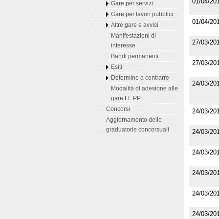
01/04/20
Gare per servizi
Gare per lavori pubblici
01/04/20
Altre gare e avvisi
Manifestazioni di
27/03/20
interesse
Bandi permanenti
27/03/20
Esiti
Determine a contrarre
24/03/20
Modalità di adesione alle
gare LL.PP.
Concorsi
24/03/20
Aggiornamento delle
graduatorie concorsuali
24/03/20
24/03/20
24/03/20
24/03/20
24/03/20