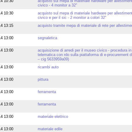
14 10:30
acquisto sul mepa di materiale hardware per allestime
civico - 4 monitor a 32"
14 10:30
acquisto sul mepa di materiale hardware per allestime
civico e per il sic - 2 monitor a colori 32"
14 13:15
acquisto tramite mepa di materiale di rete per allesti
14 13:00
segnaletica
14 13:00
acquisizione di arredi per il museo civico - procedura
telematica con rdo sulla piattaforma di e-procurement 
– cig 5633959a09)
14 13:00
ricambi auto
14 13:00
pittura
14 13:00
ferramenta
14 13:00
ferramenta
14 13:00
materiale elettrico
14 13:00
materiale edile