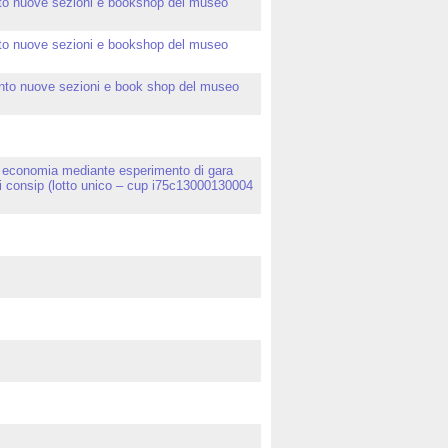
nto nuove sezioni e bookshop del museo
nto nuove sezioni e bookshop del museo
mento nuove sezioni e book shop del museo
 in economia mediante esperimento di gara
di consip (lotto unico – cup i75c13000130004