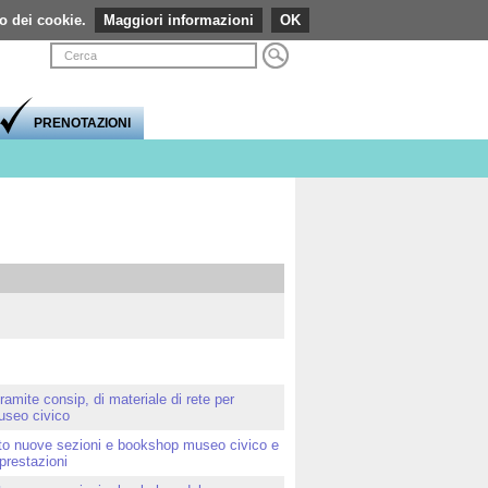
so dei cookie.
Maggiori informazioni
Visualizza caratteri normali
Visualizza caratteri grandi
Visualizzazione ad alto contrasto
Comprimi pagina a dimensione fissa
Espandi pagina alla dimensione della finestr
OK
Login
Stampa
PRENOTAZIONI
ramite consip, di materiale di rete per
useo civico
nto nuove sezioni e bookshop museo civico e
 prestazioni