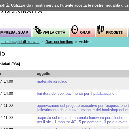
alità. Utilizzando i nostri servizi, l'utente accetta le nostre modalità d'u
Mappa del sito
IMPRESA / SUAP
VIVI LA CITTÀ
ORARI
PROGETTI
gara e indagini di mercato
»
Gare per forniture
»
Archivio
io
iviati [934]
a
oggetto
14 14:00
materiale idraulico
14 14:00
fornitura del copripavimento per il palabassano
14 11:00
approvazione del progetto esecutivo per l'acquisizione t
l'allestimento delle nuove sezioni e del bookshop del m
14 11:00
acquisto sul mepa di materiale hardware per allestime
per il sic - 1 monitor 40", 5 pc compatti, 3 pc a elevate