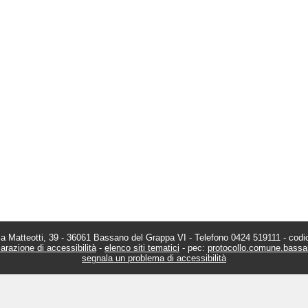
 Matteotti, 39 - 36061 Bassano del Grappa VI - Telefono 0424 519111 - codic
arazione di accessibilità
-
elenco siti tematici
- pec:
protocollo.comune.bass
segnala un problema di accessibilità