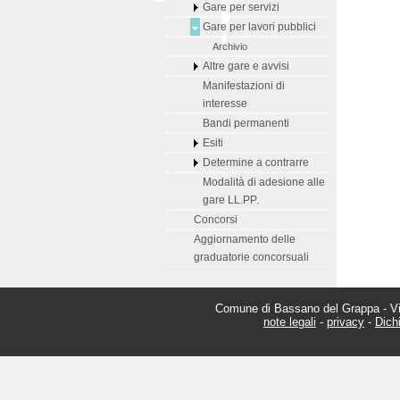
Gare per servizi
Gare per lavori pubblici
Archivio
Altre gare e avvisi
Manifestazioni di
interesse
Bandi permanenti
Esiti
Determine a contrarre
Modalità di adesione alle
gare LL.PP.
Concorsi
Aggiornamento delle
graduatorie concorsuali
Comune di Bassano del Grappa - Via
note legali
-
privacy
-
Dichi