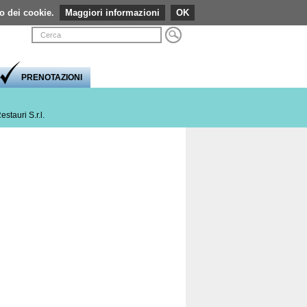
so dei cookie.
Maggiori informazioni
Visualizza caratteri normali
Visualizza caratteri grandi
Visualizzazione ad alto contrasto
Comprimi pagina a dimensione fissa
Espandi pagina alla dimensione della finestr
OK
Login
Stampa
PRENOTAZIONI
stauri S.r.l.