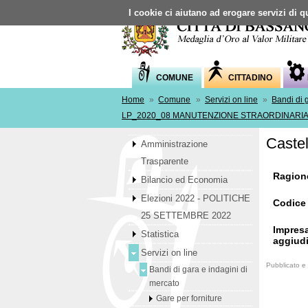
I cookie ci aiutano ad erogare servizi di qu
COMUNE
CITTADINO
Home
»
Comune
»
Servizi on line
»
Bandi di 
LP_2020_08 MANUTENZIONE STRAORDINARIA 
Castel
Amministrazione
Trasparente
Ragion
Bilancio ed Economia
Elezioni 2022 - POLITICHE
Codice 
25 SETTEMBRE 2022
Impres
Statistica
aggiudi
Servizi on line
Pubblicato e
Bandi di gara e indagini di
mercato
Gare per forniture