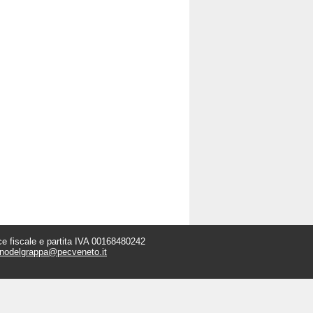
e fiscale e partita IVA 00168480242
anodelgrappa@pecveneto.it