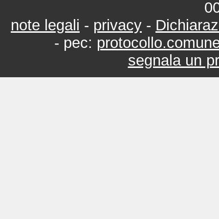
0
note legali
-
privacy
-
Dichiaraz
- pec:
protocollo.comun
segnala un pr