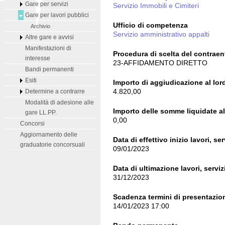
Gare per servizi
Servizio Immobili e Cimiteri
Gare per lavori pubblici
Ufficio di competenza
Archivio
Servizio amministrativo appalti
Altre gare e avvisi
Manifestazioni di
Procedura di scelta del contraen
interesse
23-AFFIDAMENTO DIRETTO
Bandi permanenti
Esiti
Importo di aggiudicazione al lord
4.820,00
Determine a contrarre
Modalità di adesione alle
Importo delle somme liquidate al 
gare LL.PP.
0,00
Concorsi
Aggiornamento delle
Data di effettivo inizio lavori, ser
graduatorie concorsuali
09/01/2023
Data di ultimazione lavori, serviz
31/12/2023
Scadenza termini di presentazion
14/01/2023 17:00