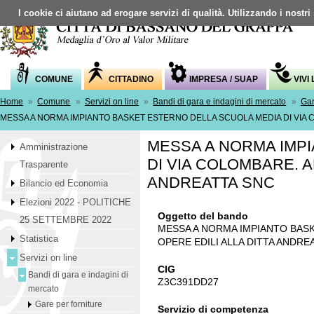
I cookie ci aiutano ad erogare servizi di qualità. Utilizzando i nostri
COMUNE
CITTADINO
IMPRESA / SUAP
VIVI
Home
»
Comune
»
Servizi on line
»
Bandi di gara e indagini di mercato
»
Gar
MESSA A NORMA IMPIANTO BASKET ESTERNO DELLA SCUOLA MEDIA DI VIA 
MESSA A NORMA IMP
Amministrazione
DI VIA COLOMBARE. A
Trasparente
ANDREATTA SNC
Bilancio ed Economia
Elezioni 2022 - POLITICHE
Oggetto del bando
25 SETTEMBRE 2022
MESSA A NORMA IMPIANTO BAS
Statistica
OPERE EDILI ALLA DITTA ANDRE
Servizi on line
CIG
Bandi di gara e indagini di
Z3C391DD27
mercato
Gare per forniture
Servizio di competenza