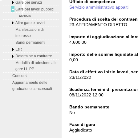
Ufficio di competenza
Gare per servizi
Servizio amministrativo appalti
Gare per lavori pubblici
Archivio
Procedura di scelta del contraen
Altre gare e avvisi
23-AFFIDAMENTO DIRETTO
Manifestazioni di
interesse
Importo di aggiudicazione al lord
4.600,00
Bandi permanenti
Esiti
Importo delle somme liquidate al 
Determine a contrarre
0,00
Modalità di adesione alle
gare LL.PP.
Data di effettivo inizio lavori, ser
Concorsi
23/11/2022
Aggiornamento delle
graduatorie concorsuali
Scadenza termini di presentazion
08/11/2022 12:00
Bando permanente
No
Fase di gara
Aggiudicato