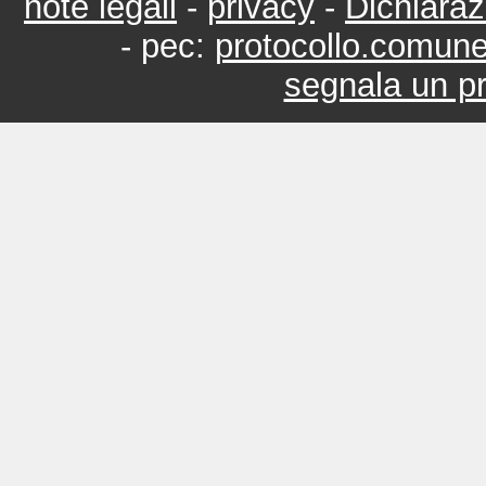
note legali
-
privacy
-
Dichiaraz
- pec:
protocollo.comun
segnala un pr