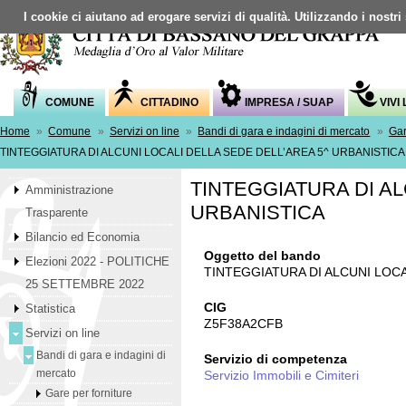
I cookie ci aiutano ad erogare servizi di qualità. Utilizzando i nostri
COMUNE
CITTADINO
IMPRESA / SUAP
VIVI
Home
»
Comune
»
Servizi on line
»
Bandi di gara e indagini di mercato
»
Gar
TINTEGGIATURA DI ALCUNI LOCALI DELLA SEDE DELL’AREA 5^ URBANISTICA
TINTEGGIATURA DI AL
Amministrazione
URBANISTICA
Trasparente
Bilancio ed Economia
Oggetto del bando
Elezioni 2022 - POLITICHE
TINTEGGIATURA DI ALCUNI LOCA
25 SETTEMBRE 2022
CIG
Statistica
Z5F38A2CFB
Servizi on line
Bandi di gara e indagini di
Servizio di competenza
mercato
Servizio Immobili e Cimiteri
Gare per forniture