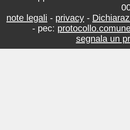
0
note legali
-
privacy
-
Dichiaraz
- pec:
protocollo.comun
segnala un pr