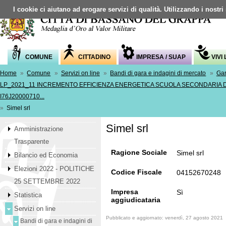
I cookie ci aiutano ad erogare servizi di qualità. Utilizzando i nostri
COMUNE
CITTADINO
IMPRESA / SUAP
VIVI
Home
»
Comune
»
Servizi on line
»
Bandi di gara e indagini di mercato
»
Gar
LP_2021_11 INCREMENTO EFFICIENZA ENERGETICA SCUOLA SECONDARIA D
I76J20000710...
»
Simel srl
Simel srl
Amministrazione
Trasparente
Ragione Sociale
Simel srl
Bilancio ed Economia
Elezioni 2022 - POLITICHE
Codice Fiscale
04152670248
25 SETTEMBRE 2022
Impresa
Sì
Statistica
aggiudicataria
Servizi on line
Pubblicato e aggiornato: venerdì, 27 agosto 2021
Bandi di gara e indagini di