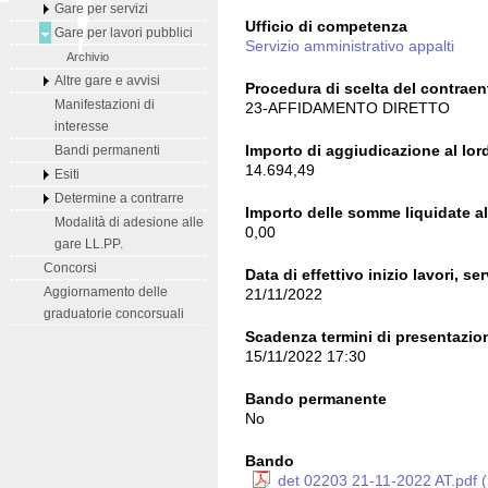
Gare per servizi
Ufficio di competenza
Gare per lavori pubblici
Servizio amministrativo appalti
Archivio
Altre gare e avvisi
Procedura di scelta del contraen
Manifestazioni di
23-AFFIDAMENTO DIRETTO
interesse
Importo di aggiudicazione al lord
Bandi permanenti
14.694,49
Esiti
Determine a contrarre
Importo delle somme liquidate al 
Modalità di adesione alle
0,00
gare LL.PP.
Concorsi
Data di effettivo inizio lavori, ser
Aggiornamento delle
21/11/2022
graduatorie concorsuali
Scadenza termini di presentazion
15/11/2022 17:30
Bando permanente
No
Bando
det 02203 21-11-2022 AT.pdf 