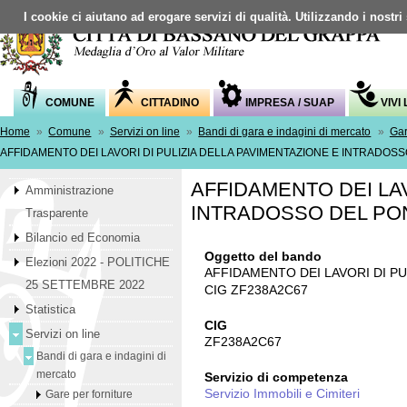
I cookie ci aiutano ad erogare servizi di qualità. Utilizzando i nostri
COMUNE
CITTADINO
IMPRESA / SUAP
VIVI
Home
»
Comune
»
Servizi on line
»
Bandi di gara e indagini di mercato
»
Gar
AFFIDAMENTO DEI LAVORI DI PULIZIA DELLA PAVIMENTAZIONE E INTRADOSSO
AFFIDAMENTO DEI LAV
Amministrazione
INTRADOSSO DEL PONT
Trasparente
Bilancio ed Economia
Oggetto del bando
Elezioni 2022 - POLITICHE
AFFIDAMENTO DEI LAVORI DI PU
25 SETTEMBRE 2022
CIG ZF238A2C67
Statistica
CIG
Servizi on line
ZF238A2C67
Bandi di gara e indagini di
mercato
Servizio di competenza
Servizio Immobili e Cimiteri
Gare per forniture