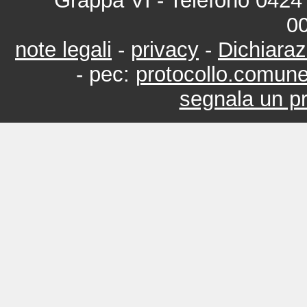
Grappa VI - Telefono 0424 
0
note legali
-
privacy
-
Dichiaraz
- pec:
protocollo.comun
segnala un pr