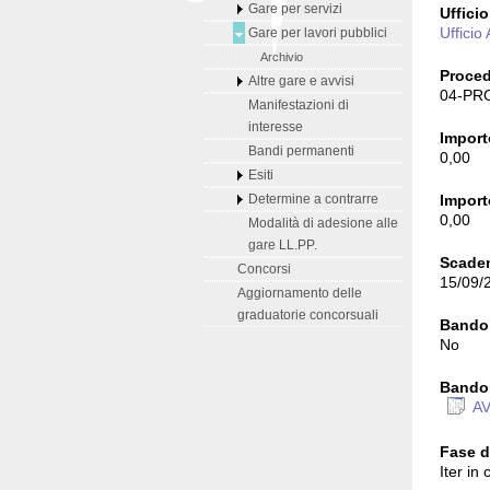
Gare per servizi
Uffici
Ufficio
Gare per lavori pubblici
Archivio
Proced
Altre gare e avvisi
04-PR
Manifestazioni di
interesse
Importo
Bandi permanenti
0,00
Esiti
Import
Determine a contrarre
0,00
Modalità di adesione alle
gare LL.PP.
Scaden
Concorsi
15/09/
Aggiornamento delle
graduatorie concorsuali
Bando
No
Bando
AV
Fase d
Iter in 