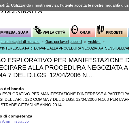
alità. Utilizzando i nostri servizi, l'utente accetta le nostre modalità d'u
Mappa del sito
IMPRESA / SUAP
VIVI LA CITTÀ
ORARI
PROGETTI
gara e indagini di mercato
»
Gare per lavori pubblici
»
Archivio
»
INTERESSE A PARTECIPARE ALLA PROCEDURA NEGOZIATA AI SENSI DELL’ART. 
SO ESPLORATIVO PER MANIFESTAZIONE D
ECIPARE ALLA PROCEDURA NEGOZIATA AI 
 7 DEL D.LGS. 12/04/2006 N....
o del bando
O ESPLORATIVO PER MANIFESTAZIONE D’INTERESSE A PARTECIP
SI DELL’ART. 122 COMMA 7 DEL D.LGS. 12/04/2006 N.163 PER L’A
 STRADE CITTADINE ANNO 2014
io di competenza
o Amministrativo