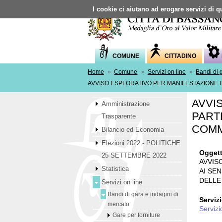
I cookie ci aiutano ad erogare servizi di qu
COMUNE
CITTADINO
Home
»
Comune
»
Servizi on line
»
Bandi di 
AVVISO ESPLORATIVO PER MANIFESTAZIONE D’
AVVI
Amministrazione
PART
Trasparente
COMMA
Bilancio ed Economia
Elezioni 2022 - POLITICHE
Oggett
25 SETTEMBRE 2022
AVVIS
Statistica
AI SEN
DELLE
Servizi on line
Bandi di gara e indagini di
Serviz
mercato
Servizi
Gare per forniture