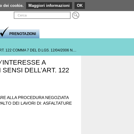
so dei cookie.
Maggiori informazioni
Visualizza caratteri normali
Visualizza caratteri grandi
Visualizzazione ad alto contrasto
Comprimi pagina a dimensione fissa
Espandi pagina alla dimensione della finestr
OK
Login
Stampa
PRENOTAZIONI
122 COMMA 7 DEL D.LGS. 12/04/2006 N....
’INTERESSE A
SENSI DELL’ART. 122
ARE ALLA PROCEDURA NEGOZIATA
PPALTO DEI LAVORI DI: ASFALTATURE