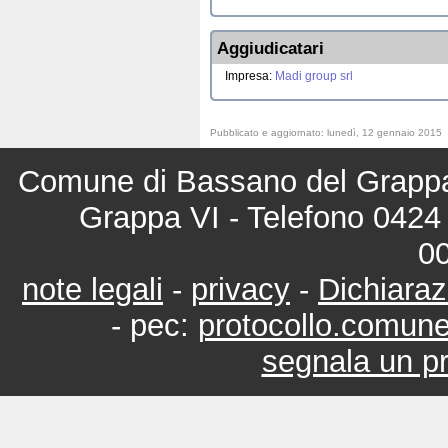
Aggiudicatari
Impresa:
Madi group srl
Pubblicato e aggiornato: lunedì, 12 gennaio 2015
Comune di Bassano del Grappa 
Grappa VI - Telefono 0424 
0
note legali
-
privacy
-
Dichiaraz
- pec:
protocollo.comun
segnala un pr