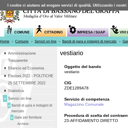
I cookie ci aiutano ad erogare servizi di qualità. Utilizzando i nostri
COMUNE
CITTADINO
IMPRESA / SUAP
VIVI
Home
»
Comune
»
Servizi on line
»
Bandi di gara e indagini di mercato
»
Gar
vestiario
Amministrazione
Trasparente
Oggetto del bando
Bilancio ed Economia
vestiario
Elezioni 2022 - POLITICHE
CIG
25 SETTEMBRE 2022
ZDE1289A78
Statistica
Servizi on line
Servizio di competenza
Magazzino Comunale
Bandi di gara e indagini di
mercato
Procedura di scelta del contraen
Gare per forniture
23-AFFIDAMENTO DIRETTO
Archivio