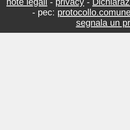
note legali
-
privacy
-
Dichiaraz
- pec:
protocollo.comun
segnala un pr