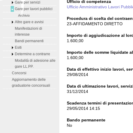
Ufficio di competenza
Gare per servizi
Ufficio Amministrativo Lavori Pubbli
Gare per lavori pubblici
Archivio
Procedura di scelta del contraen
Altre gare e avvisi
23-AFFIDAMENTO DIRETTO
Manifestazioni di
interesse
Importo di aggiudicazione al lord
1.600,00
Bandi permanenti
Esiti
Importo delle somme liquidate al 
Determine a contrarre
1.600,00
Modalità di adesione alle
gare LL.PP.
Data di effettivo inizio lavori, ser
Concorsi
29/08/2014
Aggiornamento delle
graduatorie concorsuali
Data di ultimazione lavori, serviz
31/12/2014
Scadenza termini di presentazion
29/05/2014 14:15
Bando permanente
No