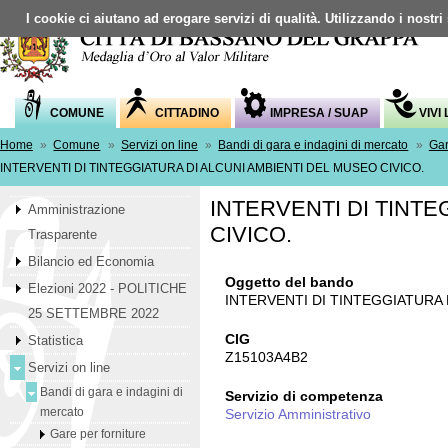
I cookie ci aiutano ad erogare servizi di qualità. Utilizzando i nostri
COMUNE
CITTADINO
IMPRESA / SUAP
VIVI
Home
»
Comune
»
Servizi on line
»
Bandi di gara e indagini di mercato
»
Gar
INTERVENTI DI TINTEGGIATURA DI ALCUNI AMBIENTI DEL MUSEO CIVICO.
INTERVENTI DI TINTE
Amministrazione
CIVICO.
Trasparente
Bilancio ed Economia
Oggetto del bando
Elezioni 2022 - POLITICHE
INTERVENTI DI TINTEGGIATURA 
25 SETTEMBRE 2022
CIG
Statistica
Z15103A4B2
Servizi on line
Bandi di gara e indagini di
Servizio di competenza
mercato
Servizio Amministrativo
Gare per forniture