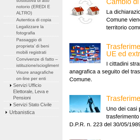
Cambio di
sostitutiva di atto
notorio (EREDI E
La dichiarazi
ALTRO)
Comune viene 
Autentica di copia
Legalizzare la
territorio co
fotografia
Passaggio di
Trasferimen
proprieta’ di beni
UE ed ext
mobili registrati
Convivenze di fatto –
I cittadini s
istituzione/scioglimento
anagrafica a seguito del tras
Visure anagrafiche
on-line per enti
Comune.
Servizi Ufficio
Elettorale, Leva e
Trasferime
Pensioni
Servizi Stato Civile
Uno dei casi p
Urbanistica
trasferimento 
D.P.R. n. 223 del 30/05/1989