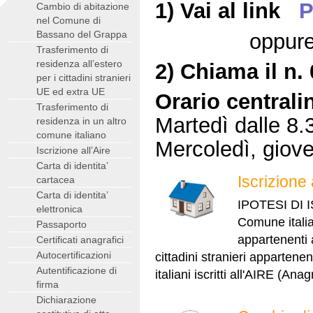
1) Vai al link
P
Cambio di abitazione
nel Comune di
Bassano del Grappa
oppur
Trasferimento di
residenza all’estero
2) C
hiama il n.
per i cittadini stranieri
UE ed extra UE
Orario centrali
Trasferimento di
Martedì dalle 8.
residenza in un altro
comune italiano
Mercoledì, giove
Iscrizione all’Aire
Carta di identita’
Iscrizion
cartacea
Carta di identita’
IPOTESI DI I
elettronica
Comune italian
Passaporto
appartenenti 
Certificati anagrafici
Autocertificazioni
cittadini stranieri appartene
Autentificazione di
italiani iscritti all'AIRE (Anag
firma
Dichiarazione