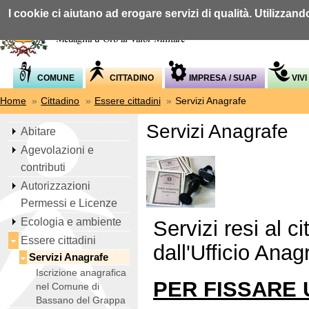
I cookie ci aiutano ad erogare servizi di qualità. Utilizzand
COMUNE
CITTADINO
IMPRESA / SUAP
VIVI
Home
»
Cittadino
»
Essere cittadini
»
Servizi Anagrafe
Servizi Anagrafe
Abitare
Agevolazioni e
contributi
Autorizzazioni
Permessi e Licenze
Ecologia e ambiente
Servizi resi al c
Essere cittadini
dall'Ufficio Anag
Servizi Anagrafe
Iscrizione anagrafica
PER FISSARE
nel Comune di
Bassano del Grappa