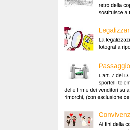
retro della c
sostituisce a t
Legalizzare
La legalizzazi
fotografia rip
Passaggio d
L'art. 7 del D
sportelli tele
delle firme dei venditori su at
rimorchi, (con esclusione del 
Convivenze
Ai fini della 