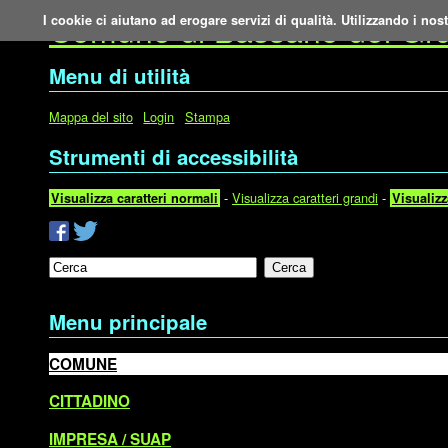
Comune di Bassano del Gr
I cookie ci aiutano ad erogare servizi di qualità. Utilizzando i nost
Menu di utilità
Mappa del sito
Login
Stampa
Strumenti di accessibilità
-
Visualizza caratteri grandi
-
Visualizza caratteri normali
Visualizz
Cerca
Menu principale
COMUNE
CITTADINO
IMPRESA / SUAP