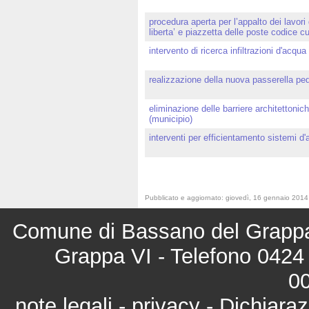
procedura aperta per l’appalto dei lavori
liberta’ e piazzetta delle poste codice
intervento di ricerca infiltrazioni d'acq
realizzazione della nuova passerella ped
eliminazione delle barriere architettonic
(municipio)
interventi per efficientamento sistemi d'
Pubblicato e aggiornato: giovedì, 16 gennaio 2014
Comune di Bassano del Grappa 
Grappa VI - Telefono 0424 
0
note legali
-
privacy
-
Dichiaraz