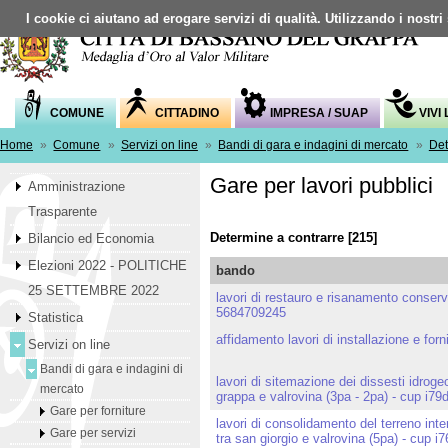
I cookie ci aiutano ad erogare servizi di qualità. Utilizzando i nostri
COMUNE
CITTADINO
IMPRESA / SUAP
VIVI
Home
»
Comune
»
Servizi on line
»
Bandi di gara e indagini di mercato
»
Det
Gare per lavori pubblici
Amministrazione
Trasparente
Determine a contrarre [215]
Bilancio ed Economia
Elezioni 2022 - POLITICHE
bando
25 SETTEMBRE 2022
lavori di restauro e risanamento conserv
5684709245
Statistica
affidamento lavori di installazione e forn
Servizi on line
Bandi di gara e indagini di
lavori di sitemazione dei dissesti idroge
mercato
grappa e valrovina (3pa - 2pa) - cup i
Gare per forniture
lavori di consolidamento del terreno int
Gare per servizi
tra san giorgio e valrovina (5pa) - cup 