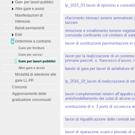
Gare per lavori pubblici
lp_2015_03 lavori di ripristino e consol
Altre gare e avvisi
Manifestazioni di
rifacimento intonaci esterni ammalorati s
interesse
lazzaro
Bandi permanenti
rimozione e smaltimento terreno vegetale
Esiti
comunale confinante col cimitero di san
Determine a contrarre
lavori di sostituzione pavimentazioni in v
Gare per forniture
Gare per servizi
lavori per la realizzazione di un sistema
primarie pascoli, s. francesco d’assisi,
Gare per lavori pubblici
Altre gare e avvisi
bando di gara per lavori di asfaltature d
Modalità di adesione alle
gare LL.PP.
lp_2016_18_lavori di realizzazione di ret
Concorsi
Aggiornamento delle
lavori complementari relativi all’appalto
antisfondellamento dei solai di alcune s
graduatorie concorsuali
sostituzione di n. 3 porte di sicurezza d
lavori di riqualificazione delle centrali te
lavori di riparazione scarico pluviale di u