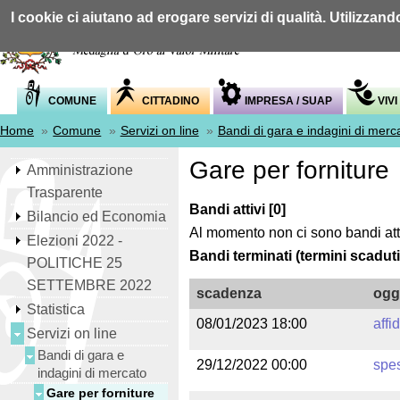
I cookie ci aiutano ad erogare servizi di qualità. Utilizzand
COMUNE
CITTADINO
IMPRESA / SUAP
VIVI
Home
»
Comune
»
Servizi on line
»
Bandi di gara e indagini di merc
Gare per forniture
Amministrazione
Trasparente
Bandi attivi [0]
Bilancio ed Economia
Al momento non ci sono bandi atti
Elezioni 2022 -
Bandi terminati (termini scadut
POLITICHE 25
SETTEMBRE 2022
scadenza
ogg
Statistica
08/01/2023 18:00
affi
Servizi on line
Bandi di gara e
29/12/2022 00:00
spes
indagini di mercato
Gare per forniture