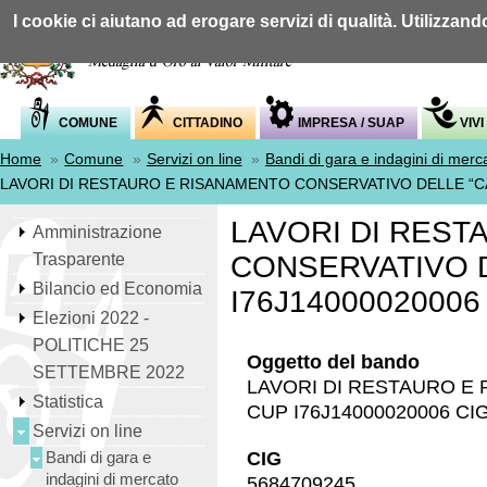
I cookie ci aiutano ad erogare servizi di qualità. Utilizzand
COMUNE
CITTADINO
IMPRESA / SUAP
VIVI
Home
»
Comune
»
Servizi on line
»
Bandi di gara e indagini di merc
LAVORI DI RESTAURO E RISANAMENTO CONSERVATIVO DELLE “CAS
LAVORI DI RES
Amministrazione
Trasparente
CONSERVATIVO D
Bilancio ed Economia
I76J14000020006
Elezioni 2022 -
POLITICHE 25
Oggetto del bando
SETTEMBRE 2022
LAVORI DI RESTAURO E
Statistica
CUP I76J14000020006 CI
Servizi on line
Bandi di gara e
CIG
indagini di mercato
5684709245