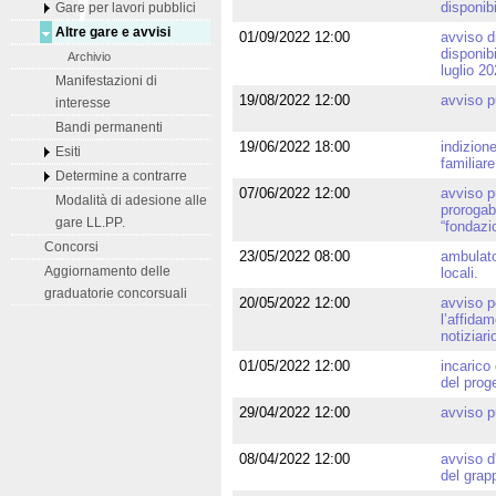
disponibi
Gare per lavori pubblici
Altre gare e avvisi
01/09/2022 12:00
avviso di
disponibi
Archivio
luglio 2
Manifestazioni di
19/08/2022 12:00
avviso p
interesse
Bandi permanenti
19/06/2022 18:00
indizione
Esiti
familiare
Determine a contrarre
07/06/2022 12:00
avviso p
Modalità di adesione alle
prorogabi
gare LL.PP.
“fondazi
Concorsi
23/05/2022 08:00
ambulato
Aggiornamento delle
locali.
graduatorie concorsuali
20/05/2022 12:00
avviso p
l’affidam
notiziar
01/05/2022 12:00
incarico
del prog
29/04/2022 12:00
avviso p
08/04/2022 12:00
avviso d'
del grap