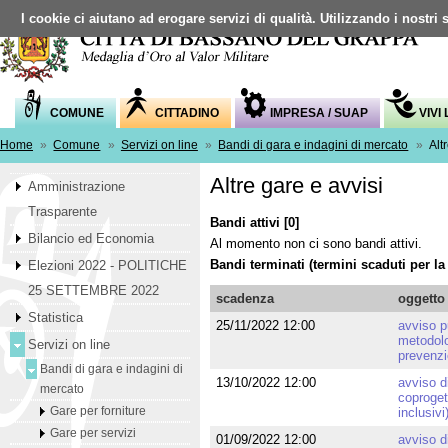
I cookie ci aiutano ad erogare servizi di qualità. Utilizzando i nostri 
COMUNE
CITTADINO
IMPRESA / SUAP
VIVI
Home
»
Comune
»
Servizi on line
»
Bandi di gara e indagini di mercato
»
Alt
Altre gare e avvisi
Amministrazione
Trasparente
Bandi attivi [0]
Bilancio ed Economia
Al momento non ci sono bandi attivi.
Bandi terminati (termini scaduti per l
Elezioni 2022 - POLITICHE
25 SETTEMBRE 2022
scadenza
oggetto
Statistica
25/11/2022 12:00
avviso p
metodolog
Servizi on line
prevenzi
Bandi di gara e indagini di
13/10/2022 12:00
avviso d
mercato
coproget
Gare per forniture
inclusiv
Gare per servizi
01/09/2022 12:00
avviso di