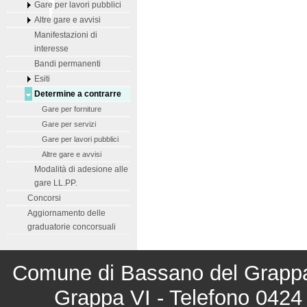
Gare per lavori pubblici
Altre gare e avvisi
Manifestazioni di
interesse
Bandi permanenti
Esiti
Determine a contrarre
Gare per forniture
Gare per servizi
Gare per lavori pubblici
Altre gare e avvisi
Modalità di adesione alle
gare LL.PP.
Concorsi
Aggiornamento delle
graduatorie concorsuali
Comune di Bassano del Grappa 
Grappa VI - Telefono 0424 