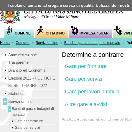
I cookie ci aiutano ad erogare servizi di qualità. Utilizzando i nostri
COMUNE
CITTADINO
IMPRESA / SUAP
VIVI
Home
»
Comune
»
Servizi on line
»
Bandi di gara e indagini di mercato
»
Det
Determine a contrarre
Amministrazione
Trasparente
Gare per forniture
Bilancio ed Economia
Gare per servizi
Elezioni 2022 - POLITICHE
25 SETTEMBRE 2022
Gare per lavori pubblici
Statistica
Servizi on line
Altre gare e avvisi
Bandi di gara e indagini di
mercato
Pubblicato e aggiornato: giovedì, 16 gennaio 2014
Gare per forniture
Gare per servizi