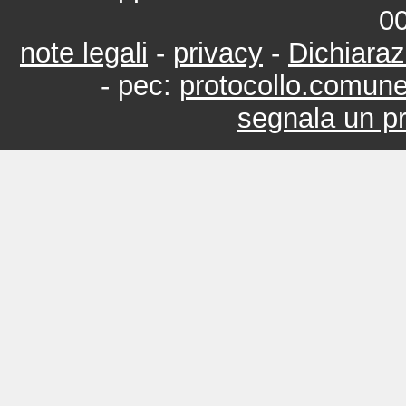
0
note legali
-
privacy
-
Dichiaraz
- pec:
protocollo.comun
segnala un pr