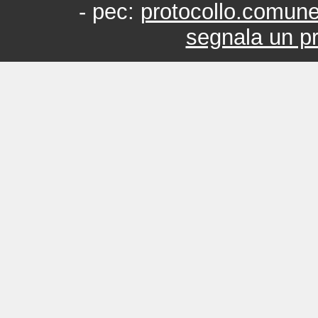
- pec:
protocollo.comun
segnala un pr