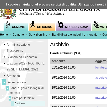
I cookie ci aiutano ad erogare servizi di qualità. Utilizzando i nostri
COMUNE
CITTADINO
IMPRESA / SUAP
VIVI
Home
»
Comune
»
Servizi on line
»
Bandi di gara e indagini di mercato
»
Gar
Archivio
Amministrazione
Trasparente
Bandi archiviati [934]
Bilancio ed Economia
scadenza
oggetto
Elezioni 2022 - POLITICHE
31/12/2014 13:00
fornitur
25 SETTEMBRE 2022
Statistica
29/12/2014 10:00
acquisto
Servizi on line
19/12/2014 13:00
material
Bandi di gara e indagini di
mercato
19/12/2014 13:00
materiale
Gare per forniture
Archivio